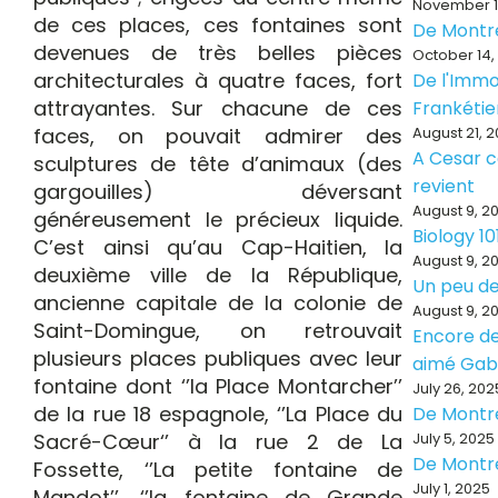
November 1
de ces places, ces fontaines sont
De Montr
devenues de très belles pièces
October 14,
architecturales à quatre faces, fort
De l'Immo
attrayantes. Sur chacune de ces
Frankéti
faces, on pouvait admirer des
August 21, 
A Cesar ce
sculptures de tête d’animaux (des
revient
gargouilles) déversant
August 9, 2
généreusement le précieux liquide.
Biology 10
C’est ainsi qu’au Cap-Haitien, la
August 9, 2
deuxième ville de la République,
Un peu de
ancienne capitale de la colonie de
August 9, 2
Saint-Domingue, on retrouvait
Encore de
plusieurs places publiques avec leur
aimé Ga
fontaine dont ‘’la Place Montarcher’’
July 26, 202
de la rue 18 espagnole, ‘’La Place du
De Montr
Sacré-Cœur‘’ à la rue 2 de La
July 5, 2025
De Montr
Fossette, ‘’La petite fontaine de
July 1, 2025
Mandot’’, ‘’la fontaine de Grande