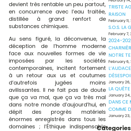
February 14
devient très rentable un peu partout,
TRISTE A
en concurrence avec l’eau traitée,
RAISON
distillée à grand renfort de
February 11,
substances chimiques.
S.O.S. LA
February 7,
Au sens figuré, la déconvenue, la
2024-202
déception de l’homme moderne
CHARNIÈR
face aux nouvelles formes de vie
NOTRE T
imposées par les sociétés
February 6,
contemporaines, incitent fortement
L’AUDACE
à un retour aux us et coutumes
DÉSESPOI
d’autrefois jugées moins
January 26,
LA QUÊTE
avilissantes. Il ne fait pas de doute
January 24,
que ça va mal, que ça va très mal
DANS CE
dans notre monde d’aujourd’hui, en
COMME D
dépit des progrès matériels
January 23,
énormes enregistrés dans tous les
domaines ; l’Éthique indispensable
Categories