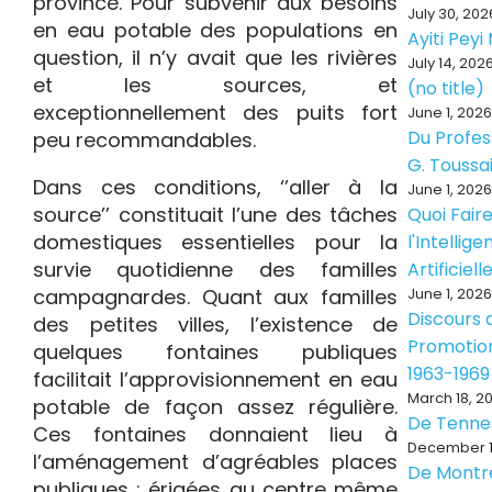
province. Pour subvenir aux besoins
July 30, 202
en eau potable des populations en
Ayiti Pey
question, il n’y avait que les rivières
July 14, 202
et les sources, et
(no title)
exceptionnellement des puits fort
June 1, 2026
Du Profes
peu recommandables.
G. Toussa
Dans ces conditions, ‘’aller à la
June 1, 2026
source’’ constituait l’une des tâches
Quoi Fair
domestiques essentielles pour la
l'Intellig
survie quotidienne des familles
Artificiell
campagnardes. Quant aux familles
June 1, 2026
Discours d
des petites villes, l’existence de
Promotion
quelques fontaines publiques
1963-1969
facilitait l’approvisionnement en eau
March 18, 2
potable de façon assez régulière.
De Tenne
Ces fontaines donnaient lieu à
December 1
l’aménagement d’agréables places
De Montr
publiques ; érigées au centre même