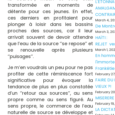
L'ÉTONNA
transformée en moments de
AMALGAM
détente pour ces jeunes. En effet,
CONTRAI
ces derniers en profitaient pour
March 4, 20
plonger à loisir dans les bassins
De Montr
proches des sources, car il leur
March 3, 20
arrivait souvent de devoir attendre
HAÏTI :
que l’eau de la source ‘’se repose’’ et
REJET ve
se renouvelle après plusieurs
March 1, 20
En homm
‘’puisages’’.
l'immorte
Je m’en voudrais un peu pour ne pas
Frankéti
profiter de cette réminiscence fort
February 27
significative pour évoquer la
FAIRE DU
tendance de plus en plus constatée
VIEUX ?!
February 20
d’un ‘’retour aux sources’’, au sens
MISERERE
propre comme au sens figuré. Au
February 19
sens propre, le commerce de l’eau
LA DICTAT
naturelle de source se développe et