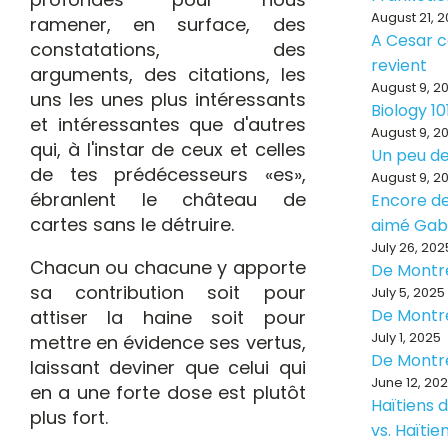
August 21, 
ramener, en surface, des
A Cesar ce
constatations, des
revient
arguments, des citations, les
August 9, 2
uns les unes plus intéressants
Biology 10
et intéressantes que d'autres
August 9, 2
qui, à l'instar de ceux et celles
Un peu de
de tes prédécesseurs «es»,
August 9, 2
ébranlent le château de
Encore de
cartes sans le détruire.
aimé Ga
July 26, 202
Chacun ou chacune y apporte
De Montr
sa contribution soit pour
July 5, 2025
De Montr
attiser la haine soit pour
July 1, 2025
mettre en évidence ses vertus,
De Montr
laissant deviner que celui qui
June 12, 20
en a une forte dose est plutôt
Haïtiens d
plus fort.
vs. Haïti