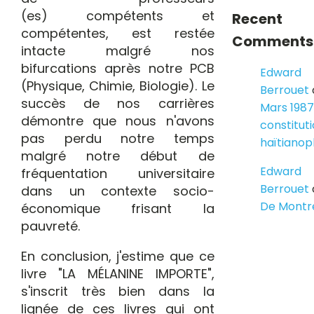
(es) compétents et
Recent
compétentes, est restée
Comments
intacte malgré nos
bifurcations après notre PCB
Edward
(Physique, Chimie, Biologie). Le
Berrouet
succès de nos carrières
Mars 1987
démontre que nous n'avons
constitut
pas perdu notre temps
haïtiano
malgré notre début de
Edward
fréquentation universitaire
Berrouet
dans un contexte socio-
De Montr
économique frisant la
pauvreté.
En conclusion, j'estime que ce
livre "LA MÉLANINE IMPORTE",
s'inscrit très bien dans la
lignée de ces livres qui ont