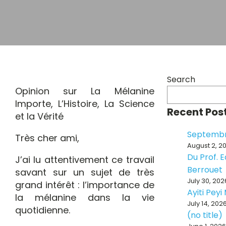
Search
Opinion sur La Mélanine
Importe, L’Histoire, La Science
Recent Pos
et la Vérité
Septembr
Très cher ami,
August 2, 2
Du Prof. 
J’ai lu attentivement ce travail
Berrouet
savant sur un sujet de très
July 30, 202
grand intérêt : l’importance de
Ayiti Pey
la mélanine dans la vie
July 14, 202
quotidienne.
(no title)