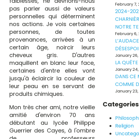
faiblesses, ne devrions-nous
February 7,
pas parler aussi de valeurs
2024-202
personnelles qui déterminent
CHARNIÈR
nos actions. Je vois certaines
NOTRE T
personnes, de toutes
February 6,
provenances, arrivées à un
L’AUDACE
certain âge, noircir leurs
DÉSESPOI
cheveux gris. D'autres
January 26,
maquillent en blanc leur face,
LA QUÊTE
January 24,
certaines d'entre elles vont
DANS CE
jusqu'à éclaircir la couleur de
COMME D
leur peau en se servant de
January 23,
produits chimiques.
Categories
Mon très cher ami, notre vieille
amitié d'environ 70 ans
Philosoph
débutant au lycée Philippe
Religion
Guerrier des Cayes, à l'ombre
Uncatego
de professeurs