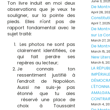
June 3, 202
Ton livre induit en moi deux
De Montr
observations que je veux te
April 28, 20
souligner, sur la pointe des
Constitut
pieds. Elles n'ont pas de
April 7, 2025
rapport fondamental avec le
De Montré
sujet traité:
sur La Con
March 27, 2
Les photos ne sont pas
De Montr
clairement identifiées, ce
March 15, 2
qui fait perdre ses
New Liter
repères au lecteur;
March 6, 20
LA RÉPUB
Je connais ton
IMPÉRIALE
ressentiment justifié à
DÉMOCRA
l'endroit de Napoléon.
L'ÉTONNA
Aussi ne suis-je pas
AMALGAM
étonné que tu aies
CONTRAI
réservé une place de
March 4, 20
choix à Toussaint
De Montr