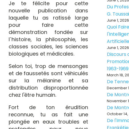
June 1, 2026
Je te félicite pour cette
Du Profes
nouvelle publication dans
G. Toussa
laquelle tu as ratissé large
June 1, 2026
pour faire cette
Quoi Fair
démonstration fondée sur
l'Intellig
l`histoire, la philosophie, les
Artificiell
classes sociales, les sciences
June 1, 2026
biologiques et médicales.
Discours d
Promotion
Selon toi, trop de mensonges
1963-1969
et de faussetés sont véhiculés
March 18, 2
sur la mélanine et sa
De Tenne
distribution disproportionnée
December 1
chez l'être humain.
De Montr
November 1
Fort de ton érudition
De Montr
reconnue, tu as fait une
October 14,
De l'Immo
plongée en eaux troubles et
Frankéti
profondes pour nous