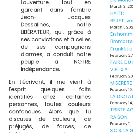
Louverture, tout en
March 3, 20
gardant dans l'ombre
HAÏTI :
Jean- Jacques
REJET ve
Dessalines, notre
March 1, 20
LIBÉRATEUR, qui, grâce à
En homm
ses convictions et à celles
l'immorte
de ses compagnons
Frankéti
d'armes, a conduit notre
February 27
peuple à NOTRE
FAIRE DU
indépendance.
VIEUX ?!
February 20
En t'écrivant, il me vient à
MISERERE
l'esprit quelques faits
February 19
identifiés chez certaines
LA DICTAT
February 14
personnes, toutes couleurs
TRISTE A
confondues. Alors que tu
RAISON
discutes de couleurs, de
February 11,
préjugés, de forces, de
S.O.S. LA