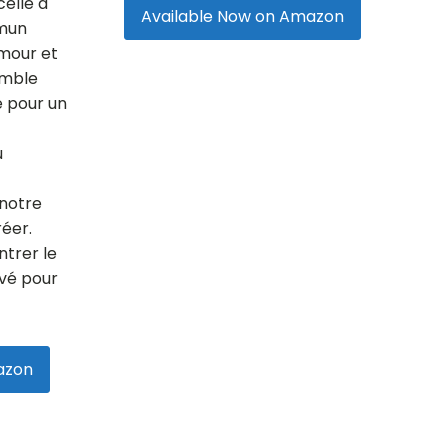
celle à
Available Now on Amazon
mmun
amour et
semble
e pour un
u
 notre
réer.
ntrer le
êvé pour
azon