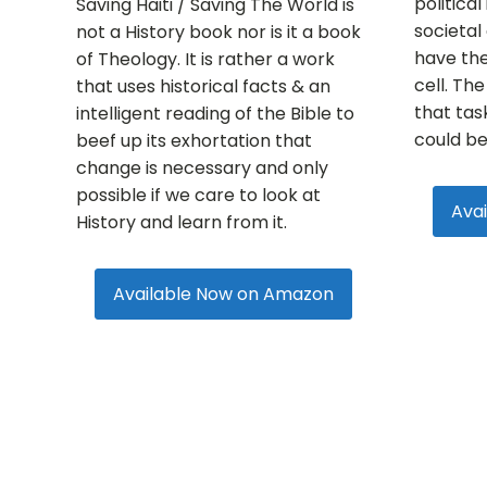
political
Saving Haiti / Saving The World is
societal
not a History book nor is it a book
have the 
of Theology. It is rather a work
cell. Th
that uses historical facts & an
that task
intelligent reading of the Bible to
could be
beef up its exhortation that
change is necessary and only
possible if we care to look at
Ava
History and learn from it.
Available Now on Amazon