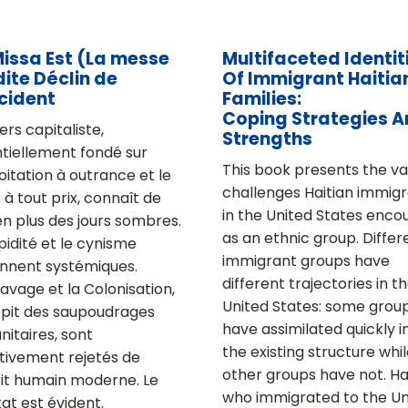
Missa Est (La messe
Multifaceted Identit
dite Déclin de
Of Immigrant Haitia
cident
Families:
Coping Strategies 
ers capitaliste,
Strengths
tiellement fondé sur
This book presents the va
loitation à outrance et le
challenges Haitian immig
t à tout prix, connaît de
in the United States enco
en plus des jours sombres.
as an ethnic group. Differ
pidité et le cynisme
immigrant groups have
nnent systémiques.
different trajectories in t
lavage et la Colonisation,
United States: some grou
pit des saupoudrages
have assimilated quickly i
itaires, sont
the existing structure whi
itivement rejetés de
other groups have not. Ha
rit humain moderne. Le
who immigrated to the Un
at est évident.