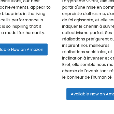
 institutions, our best
l'organisme vivant, elle ex
 achievements, appear to
partir d'une mise en co
blueprints in the living
enpreinte d'altruisme, d'
e cell's performance in
de foi agissante, et elle 
 is so inspiring that it
indiquer le chemin à suivr
 a model for humanity.
collectivisme parfait. Ses
réalisations préfigurent o
inspirent nos meilleures
ilable Now on Amazon
réalisations sociétales, et
inclination à inventer et c
Bref, elle semble nous mo
chemin de l'avenir tant r
le bonheur de l'humanité.
Available Now on Am