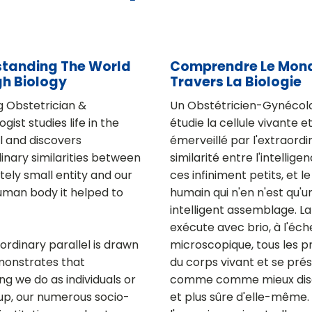
tanding The World
Comprendre Le Mon
h Biology
Travers La Biologie
ng Obstetrician &
Un Obstétricien-Gynécol
ist studies life in the
étudie la cellule vivante e
ll and discovers
émerveillé par l'extraordi
inary similarities between
similarité entre l'intellige
nitely small entity and our
ces infiniment petits, et l
uman body it helped to
humain qui n'en n'est qu'u
intelligent assemblage. La
exécute avec brio, à l'éch
ordinary parallel is drawn
microscopique, tous les p
monstrates that
du corps vivant et se pré
ng we do as individuals or
comme comme mieux disc
up, our numerous socio-
et plus sûre d'elle-même.