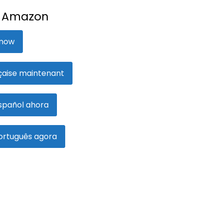
n Amazon
 now
nçaise maintenant
spañol ahora
ortuguês agora