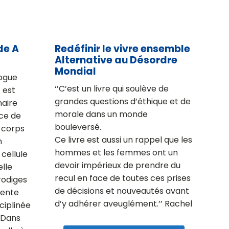
de A
Redéfinir le vivre ensemble
Alternative au Désordre
Mondial
ogue
‘’C’est un livre qui soulève de
t est
grandes questions d’éthique et de
naire
morale dans un monde
nce de
bouleversé.
e corps
Ce livre est aussi un rappel que les
n
hommes et les femmes ont un
 cellule
devoir impérieux de prendre du
elle
recul en face de toutes ces prises
rodiges
de décisions et nouveautés avant
sente
d’y adhérer aveuglément.’’ Rachel
iplinée
 Dans