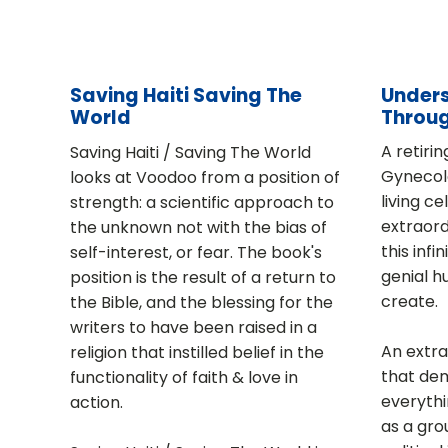
Saving Haiti Saving The
Unders
World
Throug
A retiri
Saving Haiti / Saving The World
Gynecolog
looks at Voodoo from a position of
living ce
strength: a scientific approach to
extraord
the unknown not with the bias of
this infi
self-interest, or fear. The book's
genial h
position is the result of a return to
create.
the Bible, and the blessing for the
writers to have been raised in a
An extra
religion that instilled belief in the
that de
functionality of faith & love in
everythi
action.
as a gro