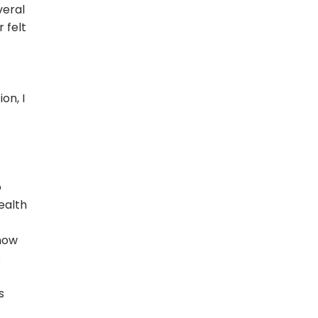
veral
 felt
on, I
o
health
 how
e
s