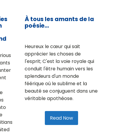
ies
À tous les amants de la
n
poésie...
And
Heureux le cœur qui sait
apprécier les choses de
rious
l'esprit; C'est la voie royale qui
rants
conduit l'être humain vers les
unter
splendeurs d'un monde
ent
féérique oú le sublime et la
beauté se conjuguent dans une
he
véritable apothéose.
ps
nto
le
Read Now
itians
ited