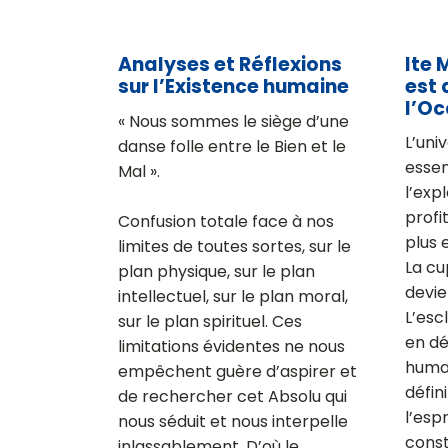
Analyses et Réflexions
Ite 
sur l’Existence humaine
est 
l’Oc
« Nous sommes le siège d’une
L’univ
danse folle entre le Bien et le
essen
Mal ».
l’exp
profi
Confusion totale face à nos
plus 
limites de toutes sortes, sur le
La cu
plan physique, sur le plan
devie
intellectuel, sur le plan moral,
L’esc
sur le plan spirituel. Ces
en dé
limitations évidentes ne nous
human
empêchent guère d’aspirer et
défin
de rechercher cet Absolu qui
l’esp
nous séduit et nous interpelle
const
inlassablement. D’où le