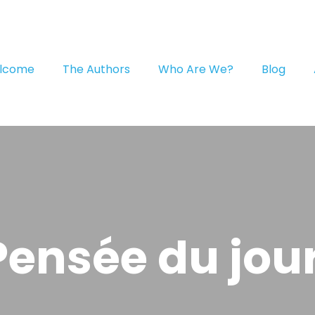
lcome
The Authors
Who Are We?
Blog
Pensée du jour