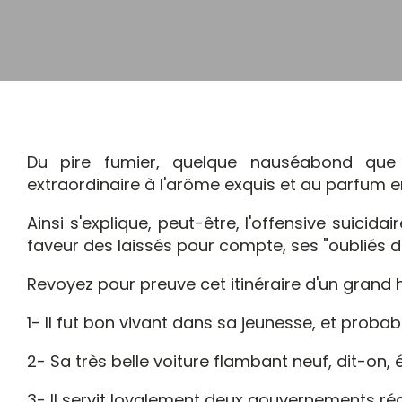
Du pire fumier, quelque nauséabond que s
extraordinaire à l'arôme exquis et au parfum e
Ainsi s'explique, peut-être, l'offensive suicida
faveur des laissés pour compte, ses "oubliés d
Revoyez pour preuve cet itinéraire d'un gran
1- Il fut bon vivant dans sa jeunesse, et proba
2- Sa très belle voiture flambant neuf, dit-on
3- Il servit loyalement deux gouvernements réac