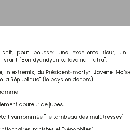
oit, peut pousser une excellente fleur, un f
nivrant. "Bon dyondyon ka leve nan fatra".
ire, in extremis, du Président-martyr, Jovenel Moïs
e la République" (le pays en dehors).
d homme:
blement coureur de jupes.
, était surnommée " le tombeau des mulâtresses".
tionnaires, racistes et "xénophiles".