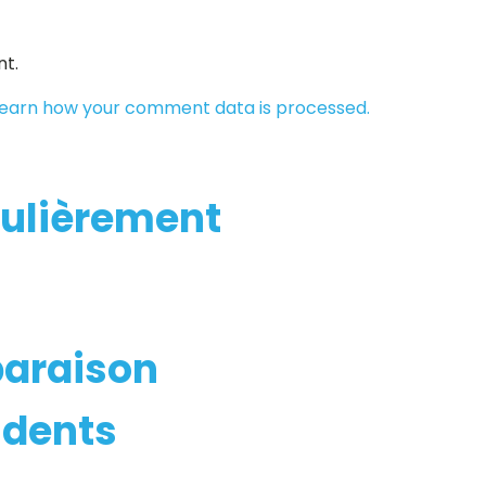
t.
earn how your comment data is processed.
iculièrement
araison
idents