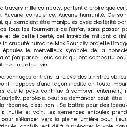
vers mille combats, portent à croire que cert
. Aucune conscience. Aucune humanité. Ce son
al, qui semblent être manipulés avec dextérité pa
-bas tous les tourments de l'enfer, sans passer p
et de cette liberté, cet intrépide militant a fin
e la cruauté humaine. Max Bourjolly projette l'ima
s épaules le merveilleux symbole de la consci
a et j'en passe. Tous ceux qui ont combattu pour
il même de leur vie.
ages ont pris la relève des sinistres sbires
 sont frappées d'une façon inédite en toute impun
ors que le pays continue à sombrer lentement, 
ourjolly, perplexe, peut se demander peut-être :
 la réponse, c'est non ! Se battre pour des idéau
s inutile et vain. Les semences enfouies prend
 pour s'élancer vers la pleine lumière pour fleur
tribués, contribuent déjà à préparer la voie dans