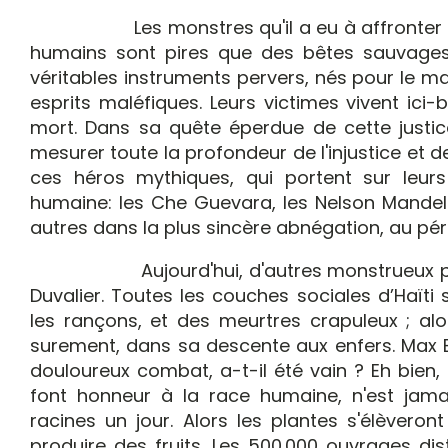
Les monstres qu'il a eu à affronter à tra
humains sont pires que des bêtes sauvages
véritables instruments pervers, nés pour le m
esprits maléfiques. Leurs victimes vivent ici
mort. Dans sa quête éperdue de cette justice 
mesurer toute la profondeur de l'injustice et d
ces héros mythiques, qui portent sur leur
humaine: les Che Guevara, les Nelson Mandel
autres dans la plus sincère abnégation, au pér
Aujourd'hui, d'autres monstrueux personn
Duvalier. Toutes les couches sociales d’Haïti
les rançons, et des meurtres crapuleux ; al
surement, dans sa descente aux enfers. Max B
douloureux combat, a-t-il été vain ? Eh bien,
font honneur à la race humaine, n'est jamai
racines un jour. Alors les plantes s'élèveront
produire des fruits. Les 500.000 ouvrages dis