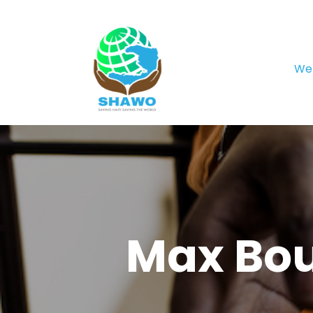
We
Max Bou