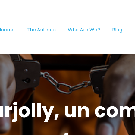
lcome
The Authors
Who Are We?
Blog
rjolly, un co