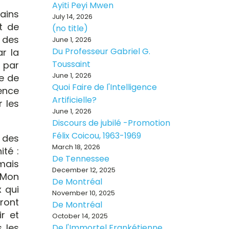
Ayiti Peyi Mwen
ains
July 14, 2026
t de
(no title)
r des
June 1, 2026
Du Professeur Gabriel G.
ar la
Toussaint
i par
June 1, 2026
ge de
Quoi Faire de l'Intelligence
ence
Artificielle?
 les
June 1, 2026
Discours de jubilé -Promotion
Félix Coicou, 1963-1969
 des
March 18, 2026
ité :
De Tennessee
mais
December 12, 2025
 Mon
De Montréal
x qui
November 10, 2025
ront
De Montréal
ir et
October 14, 2025
 les
De l'Immortel Frankétienne