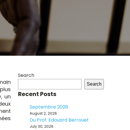
Search
umain
Search
plus
Recent Posts
y, un
deux
Septembre 2026
mment
August 2, 2026
nnées
Du Prof. Edouard Berrouet
July 30, 2026