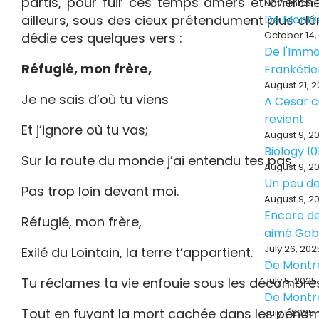
partis, pour fuir ces temps amers et cherch
November 1
ailleurs, sous des cieux prétendument plus clé
De Montr
October 14,
dédie ces quelques vers :
De l'Immo
Réfugié, mon frère,
Frankéti
August 21, 
Je ne sais d’où tu viens
A Cesar ce
revient
Et j’ignore où tu vas;
August 9, 2
Biology 10
Sur la route du monde j’ai entendu tes pas,
August 9, 2
Un peu de
Pas trop loin devant moi.
August 9, 2
Encore de
Réfugié, mon frère,
aimé Ga
July 26, 202
Exilé du Lointain, la terre t’appartient.
De Montr
Tu réclames ta vie enfouie sous les décombre
July 5, 2025
De Montr
Tout en fuyant la mort cachée dans les pénom
July 1, 2025