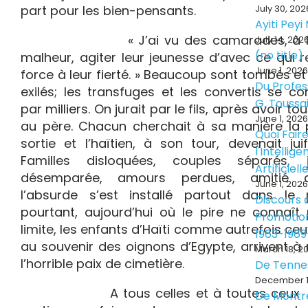
part pour les bien-pensants.
July 30, 202
Ayiti Pey
« J’ai vu des camarades, à l’o
July 14, 202
(no title)
malheur, agiter leur jeunesse d’avec ce qui r
June 1, 2026
force à leur fierté. » Beaucoup sont tombés et
Du Profes
exilés; les transfuges et les convertis se c
G. Toussa
par milliers. On jurait par le fils, après avoir tou
June 1, 2026
au père. Chacun cherchait à sa manière la 
Quoi Fair
sortie et l’haïtien, à son tour, devenait juif
l'Intellig
Familles disloquées, couples séparés, 
Artificiell
désemparée, amours perdues, amitié di
June 1, 2026
l’absurde s’est installé partout dans le 
Discours d
pourtant, aujourd’hui où le pire ne connaît
Promotion
limite, les enfants d’Haïti comme autrefois ceux
1963-1969
au souvenir des oignons d’Egypte, arrivent à 
March 18, 2
l’horrible paix de cimetière.
De Tenne
December 1
A tous celles et à toutes ceux q
De Montr