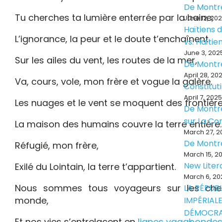
De Montr
Tu cherches ta lumière enterrée par la haine;
June 12, 20
Haïtiens d
L’ignorance, la peur et le doute t’enchaînent.
vs. Haïti
June 3, 202
Sur les ailes du vent, les routes de la mer,
De Montr
April 28, 20
Va, cours, vole, mon frère et vogue la galère.
Constitut
April 7, 2025
Les nuages et le vent se moquent des frontière
De Montré
sur La Con
La maison des humains couvre la terre entière.
March 27, 2
De Montr
Réfugié, mon frère,
March 15, 2
New Liter
Exilé du Lointain, la terre t’appartient.
March 6, 20
Nous sommes tous voyageurs sur les che
LA RÉPUB
monde,
IMPÉRIALE
DÉMOCRA
Et nos vies s’entrelacent en
lignes vagabonde