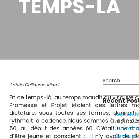
TEMPS-LÀ
Search
Gabriel Guillaume, Miami
En ce temps-là, au temps maudit du « sauve qu
Recent Pos
Promesse et Projet étaient des lettres mo
dictature, sous toutes ses formes, donnait 
Septembr
rythmait la cadence. Nous sommes à la fin d
August 2, 2
50, au début des années 60. C’était une mal
Du Prof. 
d’être jeune et conscient ; il n’y avait de pl
Berrouet