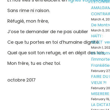
L'ÉTONNA
AMALGAM
Sans rime ni raison.
CONTRAI
March 4, 20
Réfugié, mon frère,
De Montr
March 3, 20
J’ose te demander de ne pas oublier
HAÏTI :
Ce que tu portes en toi d’humaine dignité.
REJET ve
March 1, 20
Quel que soit ton refuge, et en dépit des lois,
En homm
l'immorte
Mon frère, tu es chez toi.
Frankéti
February 27
GTG
FAIRE DU
octobre 2017
VIEUX ?!
February 20
MISERERE
February 19
LA DICTAT