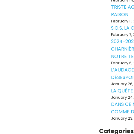
February 14
TRISTE A
RAISON
February 11,
S.O.S. LA
February 7,
2024-202
CHARNIÈR
NOTRE T
February 6,
L’AUDACE
DÉSESPOI
January 26,
LA QUÊTE
January 24,
DANS CE
COMME D
January 23,
Categories