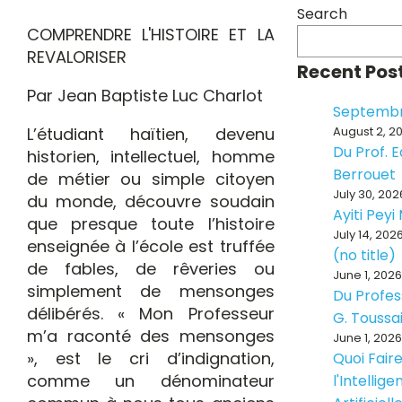
Search
COMPRENDRE L'HISTOIRE ET LA
REVALORISER
Recent Pos
Par Jean Baptiste Luc Charlot
Septembr
L’étudiant haïtien, devenu
August 2, 2
Du Prof. 
historien, intellectuel, homme
Berrouet
de métier ou simple citoyen
July 30, 202
du monde, découvre soudain
Ayiti Pey
que presque toute l’histoire
July 14, 202
enseignée à l’école est truffée
(no title)
de fables, de rêveries ou
June 1, 2026
simplement de mensonges
Du Profes
délibérés. « Mon Professeur
G. Toussa
m’a raconté des mensonges
June 1, 2026
», est le cri d’indignation,
Quoi Fair
comme un dénominateur
l'Intellig