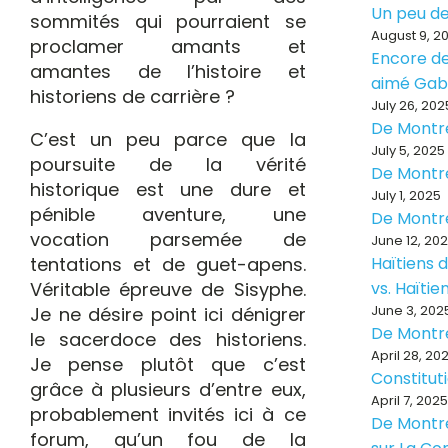
Un peu de
sommités qui pourraient se
August 9, 2
proclamer amants et
Encore de
amantes de l’histoire et
aimé Ga
historiens de carrière ?
July 26, 202
De Montr
C’est un peu parce que la
July 5, 2025
poursuite de la vérité
De Montr
historique est une dure et
July 1, 2025
pénible aventure, une
De Montr
vocation parsemée de
June 12, 20
tentations et de guet-apens.
Haïtiens d
Véritable épreuve de Sisyphe.
vs. Haïti
June 3, 202
Je ne désire point ici dénigrer
De Montr
le sacerdoce des historiens.
April 28, 20
Je pense plutôt que c’est
Constitut
grâce à plusieurs d’entre eux,
April 7, 2025
probablement invités ici à ce
De Montré
forum, qu’un fou de la