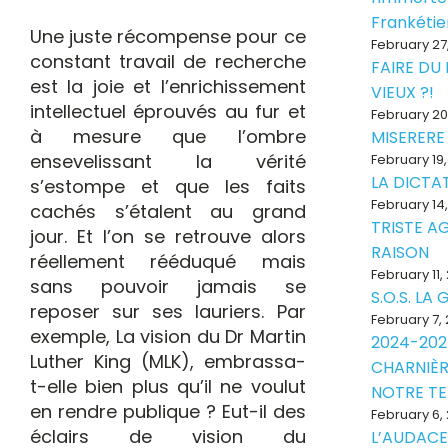
Frankéti
Une juste récompense pour ce
February 27
constant travail de recherche
FAIRE DU
est la joie et l’enrichissement
VIEUX ?!
intellectuel éprouvés au fur et
February 20
à mesure que l’ombre
MISERERE
ensevelissant la vérité
February 19
LA DICTAT
s’estompe et que les faits
February 14
cachés s’étalent au grand
TRISTE A
jour. Et l’on se retrouve alors
RAISON
réellement rééduqué mais
February 11,
sans pouvoir jamais se
S.O.S. LA
reposer sur ses lauriers. Par
February 7,
exemple, La vision du Dr Martin
2024-202
Luther King (MLK), embrassa-
CHARNIÈR
t-elle bien plus qu’il ne voulut
NOTRE T
en rendre publique ? Eut-il des
February 6,
éclairs de vision du
L’AUDACE