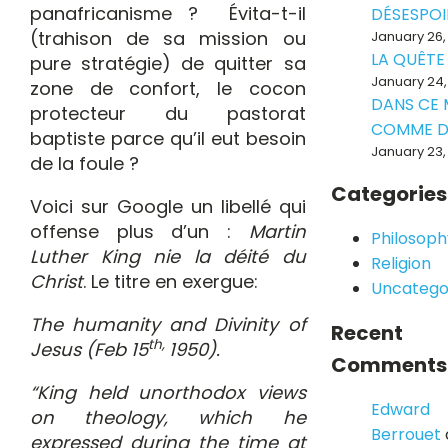
panafricanisme ? Évita-t-il
DÉSESPOI
(trahison de sa mission ou
January 26,
LA QUÊTE
pure stratégie) de quitter sa
January 24,
zone de confort, le cocon
DANS CE
protecteur du pastorat
COMME D
baptiste parce qu’il eut besoin
January 23,
de la foule ?
Categories
Voici sur Google un libellé qui
offense plus d’un :
Martin
Philosoph
Luther King nie la déité du
Religion
Christ
. Le titre en exergue:
Uncatego
The humanity and Divinity of
Recent
th,
Jesus (Feb 15
1950).
Comments
“King held unorthodox views
Edward
on theology, which he
Berrouet
expressed during the time at