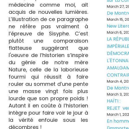
sur La Con
médecine comme moi, ait
March 27, 2
acquis de nouvelles lumières.
De Montr
L’illustration de ce paragraphe
March 15, 2
ne réfère pas vraiment à
New Liter
March 6, 20
l’épreuve de Sisyphe. C’est
LA RÉPUB
plutôt une comparaison
IMPÉRIALE
flatteuse suggérant que
DÉMOCRA
l'oeuvre de l’historien s’inspire
L'ÉTONNA
du génie de notre mère
AMALGAM
Nature, celle de la laborieuse
CONTRAI
fourmi qui réussit à faire
March 4, 20
rouler au sommet d’une pente
De Montr
une masse vingt fois plus
March 3, 20
lourde que son propre poids !
HAÏTI :
Autant il en coûte à l’historien
REJET ve
intègre pour faire voir le jour à
March 1, 20
la vérité enfouie sous les
En homm
décombres !
l'immorte