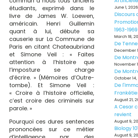
commun à nous tous anciens
Artificiell
étudiants, exprimé dans le
June 1, 2026
Discours d
livre de James W. Loewen,
Promotion
américain. Henri Guillemin
1963-1969
quant à lui, débute sa
March 18, 2
causerie sur La Commune de
De Tenne
Paris en citant Chateaubriand
December 1
et Simone Veil : « Faites
De Montr
attention à l’histoire que
November 1
l’imposture se charge
De Montr
d’écrire. » (Mémoires d’Outre-
October 14,
tombe). Et Simone Veil :
De l'Immo
« Croire à l’histoire officielle,
Frankéti
c’est croire des criminels sur
August 21, 
A Cesar ce
parole. »
revient
Pourquoi ces dures sentences
August 9, 2
Biology 10
prononcées sur ce métier
August 9, 2
d’intelligence par des