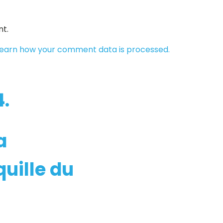
t.
earn how your comment data is processed.
.
a
uille du