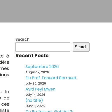
Search
Search
Recent Posts
te à
ière
Septembre 2026
à mes
August 2, 2026
ions
Du Prof. Edouard Berrouet
July 30, 2026
Ayiti Peyi Mwen
e la
July 14, 2026
s de
(no title)
r ces
June 1, 2026
iste
Du Professeur Gabriel G.