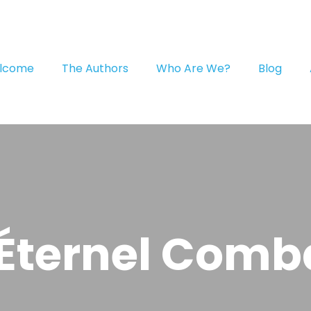
lcome
The Authors
Who Are We?
Blog
'Éternel Comb