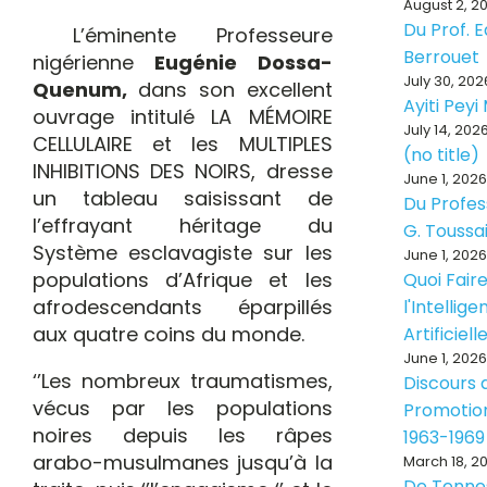
August 2, 2
Du Prof. 
L’éminente Professeure
Berrouet
nigérienne
Eugénie Dossa-
July 30, 202
Quenum,
dans son
excellent
Ayiti Pey
ouvrage intitulé LA MÉMOIRE
July 14, 202
CELLULAIRE et les MULTIPLES
(no title)
INHIBITIONS DES NOIRS, dresse
June 1, 2026
un tableau saisissant de
Du Profes
l’effrayant héritage du
G. Toussa
Système esclavagiste sur les
June 1, 2026
populations d’Afrique et les
Quoi Fair
afrodescendants éparpillés
l'Intellig
aux quatre coins du monde.
Artificiell
June 1, 2026
‘’Les nombreux traumatismes,
Discours d
vécus par les populations
Promotion
noires depuis les râpes
1963-1969
arabo-musulmanes jusqu’à la
March 18, 2
De Tenne