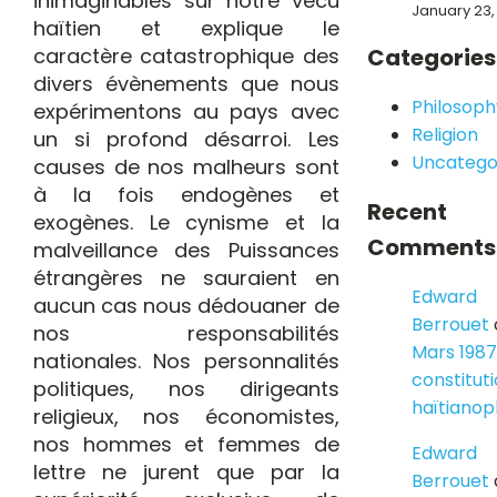
inimaginables sur notre vécu
January 23,
haïtien et explique le
caractère catastrophique des
Categories
divers évènements que nous
Philosoph
expérimentons au pays avec
Religion
un si profond désarroi. Les
Uncatego
causes de nos malheurs sont
à la fois endogènes et
Recent
exogènes. Le cynisme et la
Comments
malveillance des Puissances
étrangères ne sauraient en
Edward
aucun cas nous dédouaner de
Berrouet
nos responsabilités
Mars 1987
nationales. Nos personnalités
constitut
politiques, nos dirigeants
haïtiano
religieux, nos économistes,
nos hommes et femmes de
Edward
lettre ne jurent que par la
Berrouet