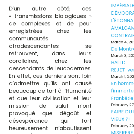
IMPÉRIALE
D’un autre côté, ces
DÉMOCRA
« transmissions biologiques »
L'ÉTONNA
de complexes et de peur
AMALGAM
enregistrées chez les
CONTRAI
communautés
March 4, 20
afrodescendantes se
De Montr
retrouvent, dans leurs
March 3, 20
corollaires, chez les
HAÏTI :
descendants de leucodermes.
REJET ve
En effet, ces derniers sont loin
March 1, 20
d’admettre qu’ils ont causé
En homm
beaucoup de tort à l’Humanité
l'immorte
et que leur civilisation et leur
Frankéti
mission de salut n’ont
February 27
FAIRE DU
provoqué que dégoût et
VIEUX ?!
désespérance qui fort
February 20
heureusement n’aboutissent
MISERERE