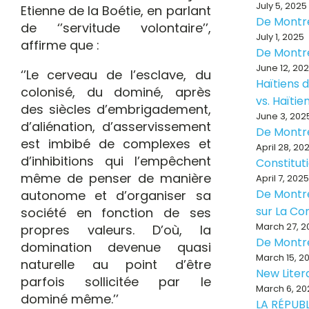
July 5, 2025
Etienne de la Boétie, en parlant
De Montr
de ‘’servitude volontaire’’,
July 1, 2025
affirme que :
De Montr
June 12, 20
‘’Le cerveau de l’esclave, du
Haïtiens d
colonisé, du dominé, après
vs. Haïti
des siècles d’embrigadement,
June 3, 202
d’aliénation, d’asservissement
De Montr
est imbibé de complexes et
April 28, 20
d’inhibitions qui l’empêchent
Constitut
même de penser de manière
April 7, 2025
De Montré
autonome et d’organiser sa
sur La Con
société en fonction de ses
March 27, 2
propres valeurs. D’où, la
De Montr
domination devenue quasi
March 15, 2
naturelle au point d’être
New Liter
parfois sollicitée par le
March 6, 20
dominé même.’’
LA RÉPUB