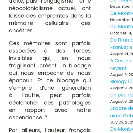
traite, puis ‘’l’engagisme ‘’ et le
December 1
néocolonialisme actuel, ont
De Montr
laissé des empreintes dans la
November 1
mémoire cellulaire des
De Montr
ancêtres…
October 14,
De l'Immo
Ces mémoires sont parfois
Frankéti
associées à des forces
August 21, 
invisibles qui, en nous
A Cesar ce
fragilisant, créent un blocage
revient
qui nous empêche de nous
August 9, 2
épanouir. Et ce blocage qui
Biology 10
s’empire d’une génération
August 9, 2
à l’autre, peut parfois
Un peu de
August 9, 2
déclencher des pathologies
Encore de
en rapport avec notre
aimé Ga
ascendance…’’
July 26, 202
De Montr
Par ailleurs, l’auteur français