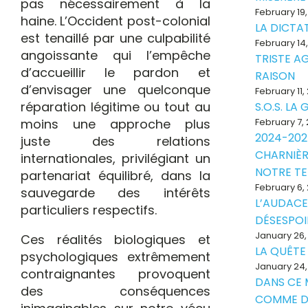
pas nécessairement à la
February 19
haine. L’Occident post-colonial
LA DICTAT
est tenaillé par une culpabilité
February 14
angoissante qui l’empêche
TRISTE A
d’accueillir le pardon et
RAISON
d’envisager une quelconque
February 11,
réparation légitime ou tout au
S.O.S. LA
moins une approche plus
February 7,
2024-202
juste des relations
CHARNIÈR
internationales, privilégiant un
NOTRE T
partenariat équilibré, dans la
February 6,
sauvegarde des intérêts
L’AUDACE
particuliers respectifs.
DÉSESPOI
January 26,
Ces réalités biologiques et
LA QUÊTE
psychologiques extrêmement
January 24,
contraignantes provoquent
DANS CE
des conséquences
COMME D