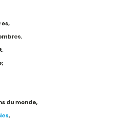
res,
nombres.
t.
e;
ns du monde,
des
,