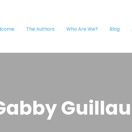
lcome
The Authors
Who Are We?
Blog
Gabby Guilla