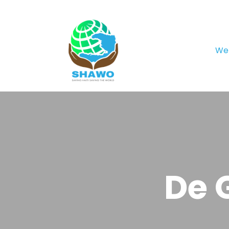
We
De 