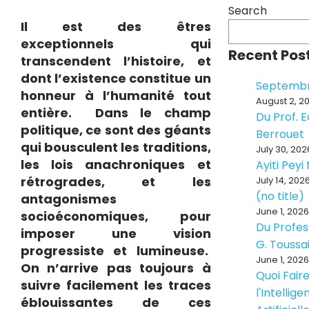
Search
Il est des êtres
exceptionnels qui
Recent Pos
transcendent l’histoire, et
dont l’existence constitue un
Septembr
honneur à l’humanité tout
August 2, 2
entière. Dans le champ
Du Prof. 
politique, ce sont des géants
Berrouet
qui bousculent les traditions,
July 30, 202
les lois anachroniques et
Ayiti Pey
rétrogrades, et les
July 14, 202
(no title)
antagonismes
June 1, 2026
socioéconomiques, pour
Du Profes
imposer une vision
G. Toussa
progressiste et lumineuse.
June 1, 2026
On n’arrive pas toujours à
Quoi Fair
suivre facilement les traces
l'Intellig
éblouissantes de ces