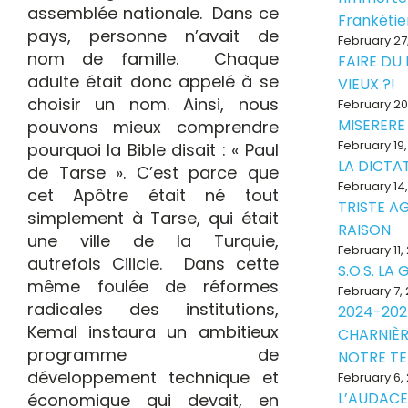
assemblée nationale. Dans ce
Frankéti
pays, personne n’avait de
February 27
nom de famille. Chaque
FAIRE DU
adulte était donc appelé à se
VIEUX ?!
choisir un nom. Ainsi, nous
February 20
MISERERE
pouvons mieux comprendre
February 19
pourquoi la Bible disait : « Paul
LA DICTAT
de Tarse ». C’est parce que
February 14
cet Apôtre était né tout
TRISTE A
simplement à Tarse, qui était
RAISON
une ville de la Turquie,
February 11,
autrefois Cilicie. Dans cette
S.O.S. LA
même foulée de réformes
February 7,
radicales des institutions,
2024-202
Kemal instaura un ambitieux
CHARNIÈR
programme de
NOTRE T
développement technique et
February 6,
L’AUDACE
économique qui devait, en