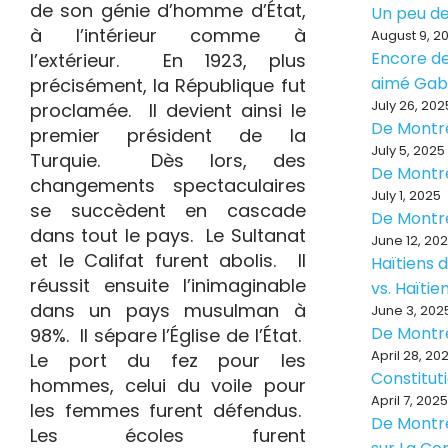
de son génie d’homme d’État,
Un peu de
à l’intérieur comme à
August 9, 2
Encore de
l’extérieur. En 1923, plus
aimé Ga
précisément, la République fut
July 26, 202
proclamée. Il devient ainsi le
De Montr
premier président de la
July 5, 2025
Turquie. Dès lors, des
De Montr
changements spectaculaires
July 1, 2025
se succèdent en cascade
De Montr
dans tout le pays. Le Sultanat
June 12, 20
et le Califat furent abolis. Il
Haïtiens d
réussit ensuite l’inimaginable
vs. Haïti
dans un pays musulman à
June 3, 202
De Montr
98%. Il sépare l’Église de l’État.
April 28, 20
Le port du fez pour les
Constitut
hommes, celui du voile pour
April 7, 2025
les femmes furent défendus.
De Montré
Les écoles furent