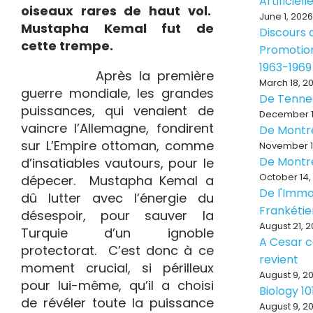
Artificiell
oiseaux rares de haut vol.
June 1, 2026
Mustapha Kemal fut de
Discours d
cette trempe.
Promotion
1963-1969
Après la première
March 18, 2
guerre mondiale, les grandes
De Tenne
puissances, qui venaient de
December 1
vaincre l’Allemagne, fondirent
De Montr
sur L’Empire ottoman, comme
November 1
De Montr
d’insatiables vautours, pour le
October 14,
dépecer. Mustapha Kemal a
De l'Immo
dû lutter avec l’énergie du
Frankéti
désespoir, pour sauver la
August 21, 
Turquie d’un ignoble
A Cesar ce
protectorat. C’est donc à ce
revient
moment crucial, si périlleux
August 9, 2
pour lui-même, qu’il a choisi
Biology 10
de révéler toute la puissance
August 9, 2