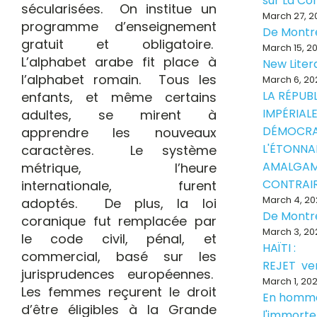
sur La Con
sécularisées. On institue un
March 27, 2
programme d’enseignement
De Montr
gratuit et obligatoire.
March 15, 2
L’alphabet arabe fit place à
New Liter
l’alphabet romain. Tous les
March 6, 20
LA RÉPUB
enfants, et même certains
IMPÉRIALE
adultes, se mirent à
DÉMOCRA
apprendre les nouveaux
L'ÉTONNA
caractères. Le système
AMALGAM
métrique, l’heure
CONTRAI
internationale, furent
March 4, 20
adoptés. De plus, la loi
De Montr
coranique fut remplacée par
March 3, 20
le code civil, pénal, et
HAÏTI :
commercial, basé sur les
REJET ve
jurisprudences européennes.
March 1, 20
Les femmes reçurent le droit
En homm
d’être éligibles à la Grande
l'immorte