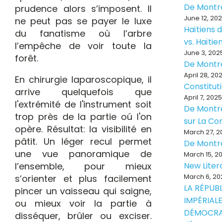
De Montr
prudence alors s’imposent. Il
June 12, 20
ne peut pas se payer le luxe
Haïtiens d
du fanatisme où l’arbre
vs. Haïti
l’empêche de voir toute la
June 3, 202
forêt.
De Montr
April 28, 20
En chirurgie laparoscopique, il
Constitut
arrive quelquefois que
April 7, 2025
l'extrémité de l'instrument soit
De Montré
trop près de la partie oú l'on
sur La Con
opère. Résultat: la visibilité en
March 27, 2
pâtit. Un léger recul permet
De Montr
une vue panoramique de
March 15, 2
l’ensemble, pour mieux
New Liter
March 6, 20
s’orienter et plus facilement
LA RÉPUB
pincer un vaisseau qui saigne,
IMPÉRIALE
ou mieux voir la partie à
DÉMOCRA
disséquer, brûler ou exciser.