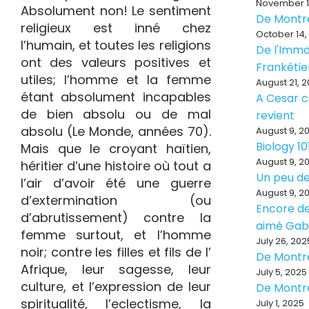
November 1
Absolument non! Le sentiment
De Montr
religieux est inné chez
October 14,
l’humain, et toutes les religions
De l'Immo
ont des valeurs positives et
Frankéti
utiles; l’homme et la femme
August 21, 
étant absolument incapables
A Cesar ce
de bien absolu ou de mal
revient
absolu (Le Monde, années 70).
August 9, 2
Biology 10
Mais que le croyant haïtien,
August 9, 2
héritier d’une histoire où tout a
Un peu de
l’air d’avoir été une guerre
August 9, 2
d’extermination (ou
Encore de
d’abrutissement) contre la
aimé Ga
femme surtout, et l’homme
July 26, 202
noir; contre les filles et fils de l’
De Montr
Afrique, leur sagesse, leur
July 5, 2025
culture, et l’expression de leur
De Montr
spiritualité, l’eclectisme, la
July 1, 2025