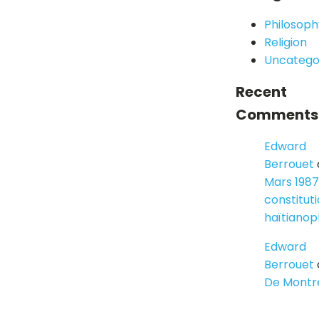
Philosoph
Religion
Uncatego
Recent
Comments
Edward
Berrouet
Mars 1987
constitut
haïtiano
Edward
Berrouet
De Montr