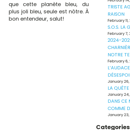
February 14
que cette planète bleu, du
TRISTE A
plus joli bleu, seule est nôtre. À
RAISON
bon entendeur, salut!
February 11,
S.O.S. LA
February 7,
2024-202
CHARNIÈR
NOTRE T
February 6,
L’AUDACE
DÉSESPOI
January 26,
LA QUÊTE
January 24,
DANS CE
COMME D
January 23,
Categories