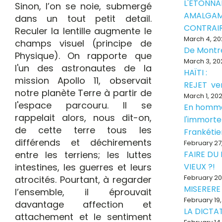
L'ÉTONNA
Sinon, l’on se noie, submergé
AMALGAM
dans un tout petit detail.
CONTRAI
Reculer la lentille augmente le
March 4, 20
champs visuel (principe de
De Montr
Physique). On rapporte que
March 3, 20
l'un des astronautes de la
HAÏTI :
mission Apollo 11, observait
REJET ve
notre planète Terre à partir de
March 1, 20
l'espace parcouru. Il se
En homm
rappelait alors, nous dit-on,
l'immorte
de cette terre tous les
Frankéti
différends et déchirements
February 27
entre les terriens; les luttes
FAIRE DU
intestines, les guerres et leurs
VIEUX ?!
February 20
atrocités. Pourtant, à regarder
MISERERE
l’ensemble, il éprouvait
February 19
davantage affection et
LA DICTAT
attachement et le sentiment