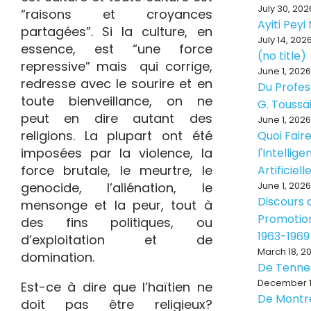
July 30, 202
“raisons et croyances
Ayiti Pey
partagées”. Si la culture, en
July 14, 202
essence, est “une force
(no title)
repressive” mais qui corrige,
June 1, 2026
redresse avec le sourire et en
Du Profes
toute bienveillance, on ne
G. Toussa
peut en dire autant des
June 1, 2026
religions. La plupart ont été
Quoi Fair
imposées par la violence, la
l'Intellig
force brutale, le meurtre, le
Artificiell
genocide, l’aliénation, le
June 1, 2026
Discours d
mensonge et la peur, tout à
Promotion
des fins politiques, ou
1963-1969
d’exploitation et de
March 18, 2
domination.
De Tenne
December 1
Est-ce à dire que l’haïtien ne
De Montr
doit pas être religieux?