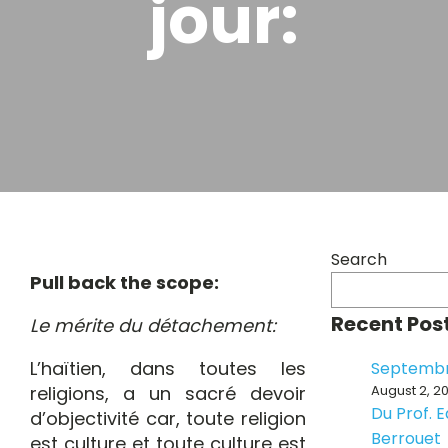
jour:
Search
Pull back the scope:
Recent Pos
Le mérite du détachement:
L’haïtien, dans toutes les
Septembr
religions, a un sacré devoir
August 2, 2
Du Prof. 
d’objectivité car, toute religion
Berrouet
est culture et toute culture est