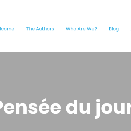
lcome
The Authors
Who Are We?
Blog
Pensée du jour