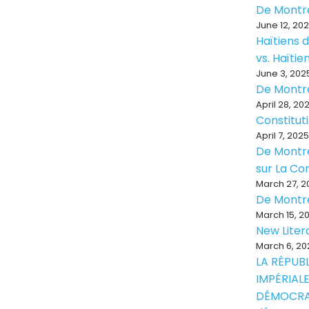
De Montr
June 12, 20
Haïtiens d
vs. Haïti
June 3, 202
De Montr
April 28, 20
Constitut
April 7, 2025
De Montré
sur La Con
March 27, 2
De Montr
March 15, 2
New Liter
March 6, 20
LA RÉPUB
IMPÉRIALE
DÉMOCRA