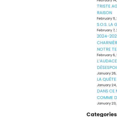
February 14
TRISTE A
RAISON
February 11,
S.O.S. LA
February 7,
2024-202
CHARNIÈR
NOTRE T
February 6,
L’AUDACE
DÉSESPOI
January 26,
LA QUÊTE
January 24,
DANS CE
COMME D
January 23,
Categories