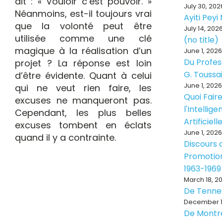
dit : « Vouloir c’est pouvoir. »
July 30, 202
Néanmoins, est-il toujours vrai
Ayiti Pey
que la volonté peut être
July 14, 202
utilisée comme une clé
(no title)
magique à la réalisation d’un
June 1, 2026
Du Profes
projet ? La réponse est loin
G. Toussa
d’être évidente. Quant à celui
June 1, 2026
qui ne veut rien faire, les
Quoi Fair
excuses ne manqueront pas.
l'Intellig
Cependant, les plus belles
Artificiell
excuses tombent en éclats
June 1, 2026
quand il y a contrainte.
Discours d
Promotion
1963-1969
March 18, 2
De Tenne
December 1
De Montr