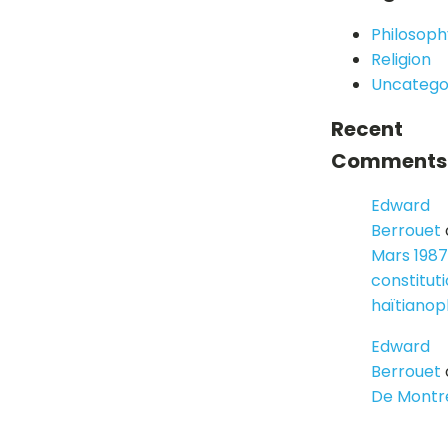
Philosoph
Religion
Uncatego
Recent
Comments
Edward
Berrouet
Mars 1987
constitut
haïtiano
Edward
Berrouet
De Montr