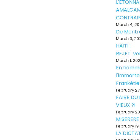
L'ÉTONNA
AMALGAM
CONTRAI
March 4, 20
De Montr
March 3, 20
HAÏTI :
REJET ve
March 1, 20
En homm
l'immorte
Frankéti
February 27
FAIRE DU
VIEUX ?!
February 20
MISERERE
February 19
LA DICTAT