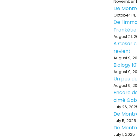
November 1
De Montr
October 14,
De l'Immo
Frankéti
August 21, 
A Cesar ce
revient
August 9, 2
Biology 10
August 9, 2
Un peu de
August 9, 2
Encore de
aimé Ga
July 26, 202
De Montr
July 5, 2025
De Montr
July 1, 2025