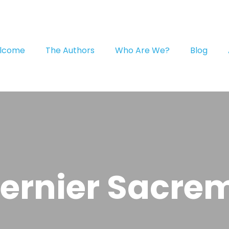
lcome
The Authors
Who Are We?
Blog
dernier Sacre