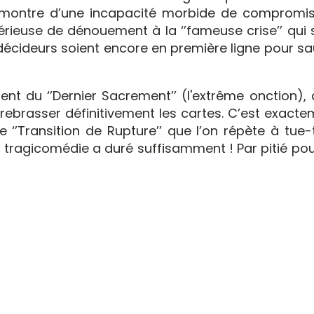
t montre d’une incapacité morbide de compromis
érieuse de dénouement à la ‘’fameuse crise’’ qui 
décideurs soient encore en première ligne pour sa
nt du ‘’Dernier Sacrement’’ (l'extrême onction), 
oit rebrasser définitivement les cartes. C’est exact
‘’Transition de Rupture’’ que l’on répète à tue-t
a tragicomédie a duré suffisamment ! Par pitié po