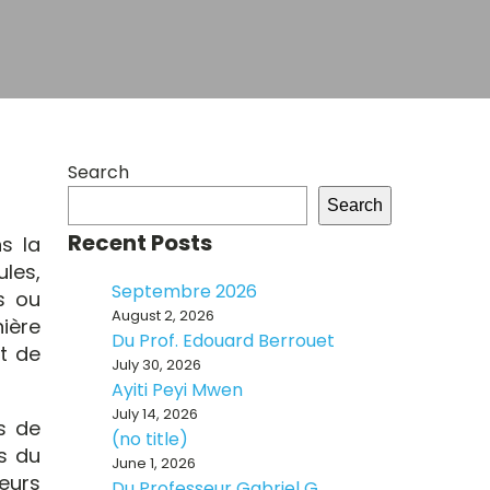
Search
Search
Recent Posts
ns la
ules,
Septembre 2026
s ou
August 2, 2026
ière
Du Prof. Edouard Berrouet
t de
July 30, 2026
Ayiti Peyi Mwen
July 14, 2026
s de
(no title)
s du
June 1, 2026
eurs
Du Professeur Gabriel G.