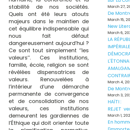
sur La Con
stabilité de nos sociétés.
March 27, 2
De Montr
Quels ont été leurs atouts
March 15, 2
majeurs dans le maintien de
New Liter
cet équilibre indispensable qui
March 6, 20
nous fait défaut
LA RÉPUB
dangereusement aujourd’hui ?
IMPÉRIALE
Ce sont tout simplement ‘’les
DÉMOCRA
valeurs’’. Ces institutions,
L'ÉTONNA
famille, école, religion se sont
AMALGAM
révélées dispensatrices de
CONTRAI
valeurs. Renouvelées à
March 4, 20
l’intérieur d’une démarche
De Montr
permanente de convergence
March 3, 20
et de consolidation de nos
HAÏTI :
valeurs, ces institutions
REJET ve
demeurent les gardiennes de
March 1, 20
En homm
l’Éthique qui doit orienter toute
l'immorte