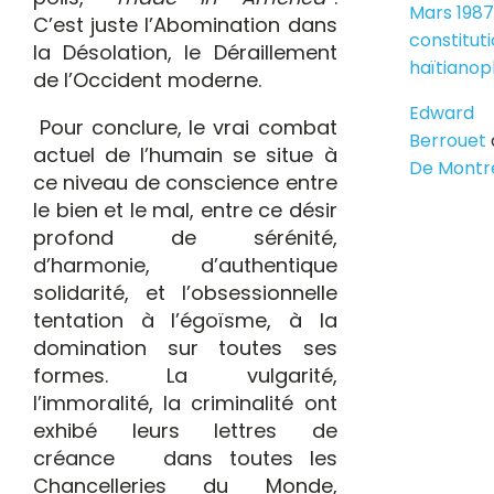
Mars 1987
C’est juste l’Abomination dans
constitut
la Désolation, le Déraillement
haïtiano
de l’Occident moderne.
Edward
Pour conclure,
le vrai combat
Berrouet
actuel de l’humain se situe à
De Montr
ce niveau de conscience entre
le bien et le mal, entre ce désir
profond de sérénité,
d’harmonie, d’authentique
solidarité, et l’obsessionnelle
tentation à l’égoïsme, à la
domination sur toutes ses
formes. La vulgarité,
l’immoralité, la criminalité ont
exhibé leurs lettres de
créance dans toutes les
Chancelleries du Monde,