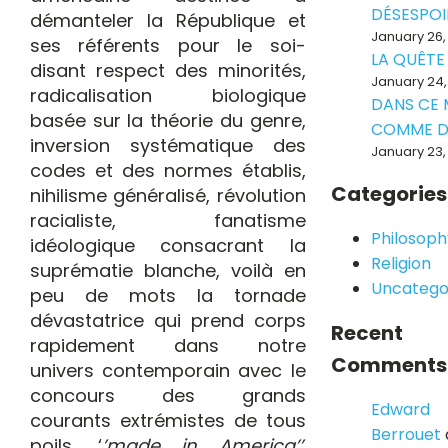
DÉSESPOI
démanteler la République et
January 26,
ses référents pour le soi-
LA QUÊTE
disant respect des minorités,
January 24,
radicalisation biologique
DANS CE
basée sur la théorie du genre,
COMME D
inversion systématique des
January 23,
codes et des normes établis,
Categories
nihilisme généralisé, révolution
racialiste, fanatisme
Philosoph
idéologique consacrant la
Religion
suprématie blanche, voilà en
Uncatego
peu de mots la tornade
dévastatrice qui prend corps
Recent
rapidement dans notre
Comments
univers contemporain avec le
concours des grands
Edward
courants extrémistes de tous
Berrouet
poils, ‘
’made in America’’
.