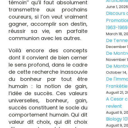
Artificiell
témoin’’ qu’il faut absolument
June 1, 2026
transmettre aux prochains
Discours d
coureurs, si l’on veut vraiment
Promotion
gagner, accomplir son destin,
1963-1969
réussir sa vie, en parfaite
March 18, 2
communion avec les autres.
De Tenne
December 1
Voilà encore des concepts
De Montr
dont il convient de bien cerner
November 1
le sens profond, dans le cadre
De Montr
de cette recherche inassouvie
October 14,
du bonheur par tout être
De l'Immo
humain : la notion de gain,
Frankéti
l’idée de succès. Ces valeurs
August 21, 
A Cesar ce
universelles, bonheur, gain,
revient
succès constituent le socle du
August 9, 2
comportement humain. Qui dit
Biology 10
valeur dit choix, qui dit choix
August 9, 2