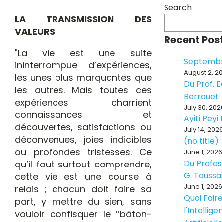
Search
LA TRANSMISSION DES
VALEURS
Recent Pos
"La vie est une suite
Septembr
ininterrompue d’expériences,
August 2, 2
les unes plus marquantes que
Du Prof. 
les autres. Mais toutes ces
Berrouet
expériences charrient
July 30, 202
connaissances et
Ayiti Pey
découvertes, satisfactions ou
July 14, 202
déconvenues, joies indicibles
(no title)
ou profondes tristesses. Ce
June 1, 2026
Du Profes
qu’il faut surtout comprendre,
G. Toussa
cette vie est une course à
June 1, 2026
relais ; chacun doit faire sa
Quoi Fair
part, y mettre du sien, sans
l'Intellig
vouloir confisquer le ’’bâton-