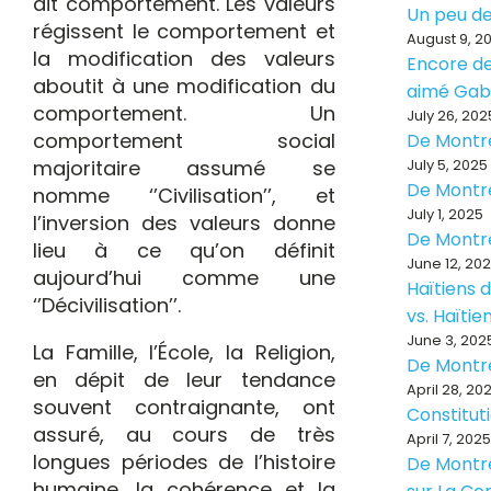
dit comportement. Les valeurs
Un peu de
régissent le comportement et
August 9, 2
la modification des valeurs
Encore de
aboutit à une modification du
aimé Ga
comportement. Un
July 26, 202
comportement social
De Montr
majoritaire assumé se
July 5, 2025
De Montr
nomme ‘’Civilisation’’, et
July 1, 2025
l’inversion des valeurs donne
De Montr
lieu à ce qu’on définit
June 12, 20
aujourd’hui comme une
Haïtiens d
‘’Décivilisation’’.
vs. Haïti
June 3, 202
La Famille, l’École, la Religion,
De Montr
en dépit de leur tendance
April 28, 20
souvent contraignante, ont
Constitut
assuré, au cours de très
April 7, 2025
longues périodes de l’histoire
De Montré
humaine, la cohérence et la