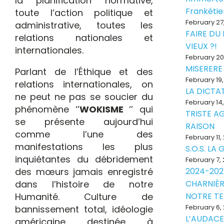
la planification normative,
Frankéti
toute l’action politique et
February 27
administrative, toutes les
FAIRE DU
relations nationales et
VIEUX ?!
internationales.
February 20
MISERERE
Parlant de l’Éthique et des
February 19
relations internationales, on
LA DICTAT
ne peut ne pas se soucier du
February 14
phénomène ‘’
WOKISME
‘’ qui
TRISTE A
se présente aujourd’hui
RAISON
comme l’une des
February 11,
manifestations les plus
S.O.S. LA
inquiétantes du débridement
February 7,
des mœurs jamais enregistré
2024-202
dans l’histoire de notre
CHARNIÈR
Humanité. Culture de
NOTRE T
February 6,
bannissement total, idéologie
L’AUDACE
américaine destinée à