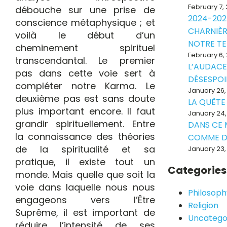
February 7,
débouche sur une prise de
2024-202
conscience métaphysique ; et
CHARNIÈR
voilà le début d’un
NOTRE T
cheminement spirituel
February 6,
transcendantal. Le premier
L’AUDACE
pas dans cette voie sert à
DÉSESPOI
compléter notre Karma. Le
January 26,
deuxième pas est sans doute
LA QUÊTE
plus important encore. Il faut
January 24,
grandir spirituellement. Entre
DANS CE
la connaissance des théories
COMME D
de la spiritualité et sa
January 23,
pratique, il existe tout un
Categories
monde. Mais quelle que soit la
voie dans laquelle nous nous
Philosoph
engageons vers l’Être
Religion
Suprême, il est important de
Uncatego
réduire l’intensité de ses