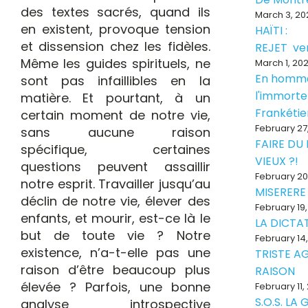
des textes sacrés, quand ils
March 3, 20
en existent, provoque tension
HAÏTI :
et dissension chez les fidèles.
REJET ve
Même les guides spirituels, ne
March 1, 20
En homm
sont pas infaillibles en la
l'immorte
matière. Et pourtant, à un
Frankéti
certain moment de notre vie,
February 27
sans aucune raison
FAIRE DU
spécifique, certaines
VIEUX ?!
questions peuvent assaillir
February 20
notre esprit. Travailler jusqu’au
MISERERE
déclin de notre vie, élever des
February 19
enfants, et mourir, est-ce là le
LA DICTAT
but de toute vie ? Notre
February 14
existence, n’a-t-elle pas une
TRISTE A
raison d’être beaucoup plus
RAISON
élevée ? Parfois, une bonne
February 11,
S.O.S. LA
analyse introspective