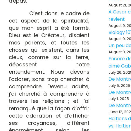
trépas.
August 21, 
A Cesar ce
C’est dans le cadre de
revient
cet aspect de la spiritualité,
August 9, 2
que mon esprit a été formé.
Biology 10
Dieu est le Créateur, disaient
August 9, 2
mes parents, et toutes les
Un peu de
choses qui existent, dans les
August 9, 2
cieux, comme sur la terre,
Encore de
dépassent notre
aimé Ga
entendement. Nous devons
July 26, 202
l’adorer, sans trop chercher à
De Montr
comprendre. Devenu adulte,
July 5, 2025
De Montr
j’ai cherché à comprendre à
July 1, 2025
travers les religions ; et j’ai
De Montr
remarqué que la façon d’offrir
June 12, 20
cette adoration et d’afficher
Haïtiens d
ses croyances, diffèrent
vs. Haïti
énormément selon les