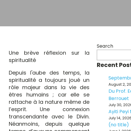
Search
Une brève réflexion sur la
spiritualité
Recent Pos
Depuis l'aube des temps, la
Septembr
spiritualité a toujours joué un
August 2, 2
rôle majeur dans la vie des
Du Prof. 
êtres humains ; car elle se
Berrouet
rattache à la nature même de
July 30, 202
l’esprit. Une connexion
Ayiti Pey
transcendante avec le Divin.
July 14, 202
Néanmoins, depuis quelque
(no title)