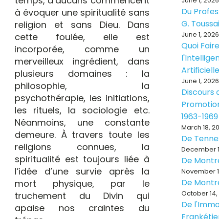
temps, d’aucuns commencent
June 1, 2026
Du Profes
à évoquer une spiritualité sans
G. Toussa
religion et sans Dieu. Dans
June 1, 2026
cette foulée, elle est
Quoi Fair
incorporée, comme un
l'Intellig
merveilleux ingrédient, dans
Artificiell
plusieurs domaines : la
June 1, 2026
philosophie, la
Discours d
psychothérapie, les initiations,
Promotion
les rituels, la sociologie etc.
1963-1969
Néanmoins, une constante
March 18, 2
demeure. À travers toute les
De Tenne
religions connues, la
December 1
spiritualité est toujours liée à
De Montr
l’idée d’une survie après la
November 1
De Montr
mort physique, par le
October 14,
truchement du Divin qui
De l'Immo
apaise nos craintes du
Frankéti