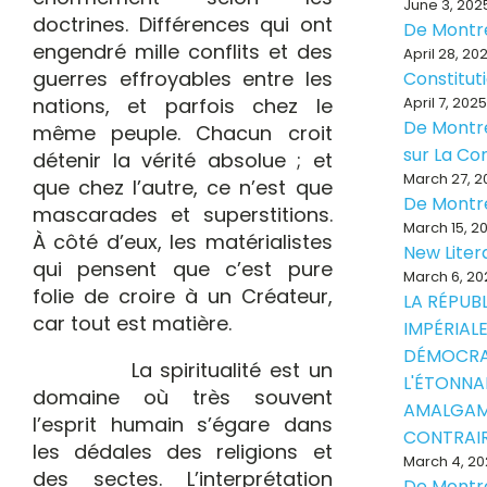
June 3, 202
doctrines. Différences qui ont
De Montr
engendré mille conflits et des
April 28, 20
guerres effroyables entre les
Constitut
nations, et parfois chez le
April 7, 2025
De Montré
même peuple. Chacun croit
sur La Con
détenir la vérité absolue ; et
March 27, 2
que chez l’autre, ce n’est que
De Montr
mascarades et superstitions.
March 15, 2
À côté d’eux, les matérialistes
New Liter
qui pensent que c’est pure
March 6, 20
folie de croire à un Créateur,
LA RÉPUB
car tout est matière.
IMPÉRIALE
DÉMOCRA
La spiritualité est un
L'ÉTONNA
domaine où très souvent
AMALGAM
l’esprit humain s’égare dans
CONTRAI
les dédales des religions et
March 4, 20
des sectes. L’interprétation
De Montr